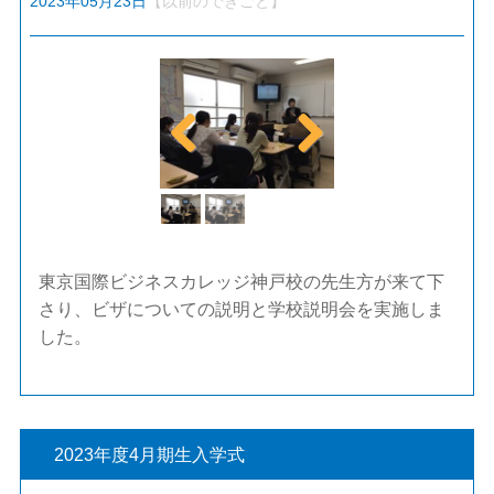
2023年05月23日
【以前のできごと】
Previ
Next
ous
東京国際ビジネスカレッジ神戸校の先生方が来て下
さり、ビザについての説明と学校説明会を実施しま
した。
2023年度4月期生入学式