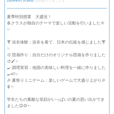
2024年07月30日
【以前のできごと】
夏季特別授業 大盛況！
各クラスが独自のテーマで楽しい活動を行いました🌞
✨
👘 浴衣体験：浴衣を着て、日本の伝統を感じました👘
✨
🎨 団扇作り：自分だけのオリジナル団扇を作りました
🎨🖌️✨
🍳 調理実習：他国の美味しい料理を一緒に作りました
🍳🍉✨
🎉 夏祭りミニゲーム：楽しいゲームで大盛り上がり🎉
🏮✨
学生たちの素敵な笑顔がいっぱいの夏の思い出ができ
ました😊🌻✨