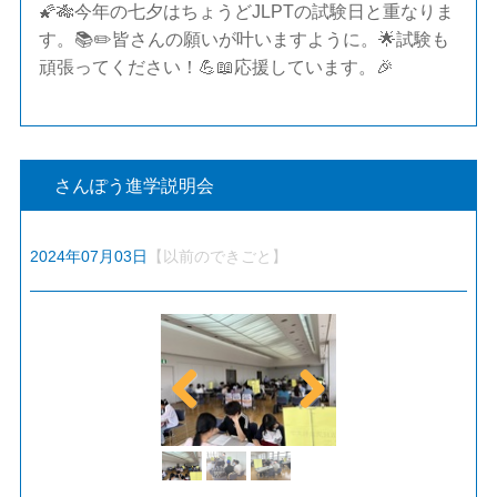
🌠🎋今年の七夕はちょうどJLPTの試験日と重なりま
す。📚✏️皆さんの願いが叶いますように。🌟試験も
頑張ってください！💪📖応援しています。🎉
さんぽう進学説明会
2024年07月03日
【以前のできごと】
Previ
Next
ous