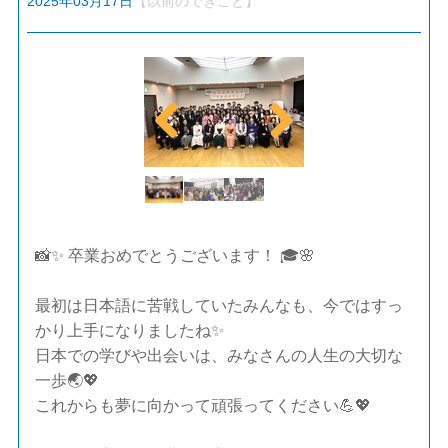
2025年03月17日
【以前のできごと】
Previ
Next
ous
📸✨ 卒業おめでとうございます！ 🎓🌸
最初は日本語に苦戦していたみんなも、今ではすっ
かり上手になりましたね✨
日本での学びや出会いは、みなさんの人生の大切な
一歩🌏💖
これからも夢に向かって頑張ってください💪💖