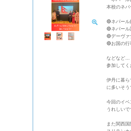
本校のネパ
🔴ネパー
🔴ネパー
🔴デーヴ
🔴お国の
などなど…
参加してく
伊丹に暮ら
に多いそう
今回のイベ
うれしいで
また関西国