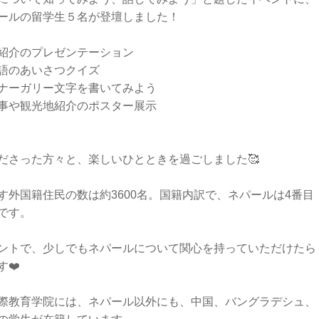
ールの留学生５名が登壇しました！
ル紹介のプレゼンテーション
ル語のあいさつクイズ
ァナーガリー文字を書いてみよう
行事や観光地紹介のポスター展示
ださった方々と、楽しいひとときを過ごしました🥰
す外国籍住民の数は約3600名。国籍内訳で、ネパールは4番目
です。
ントで、少しでもネパールについて関心を持っていただけたら
す❤️
際教育学院には、ネパール以外にも、中国、バングラデシュ、